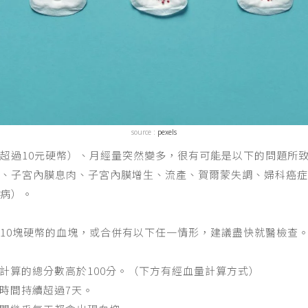
source :
pexels
超過10元硬幣）、月經量突然變多，很有可能是以下的問題所
、子宮內膜息肉、子宮內膜增生、流產、賀爾蒙失調、婦科癌症
病）。
10塊硬幣的血塊，或合併有以下任一情形，建議盡快就醫檢查
計算的總分數高於100分。（下方有經血量計算方式）
時間持續超過7天。