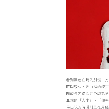
‍看到黑色血塊先別慌！
時間較久，經血裡的鐵質
間較長才從深紅色轉為黑
血塊的「大小」、「頻率
易出現的時機則是在月經