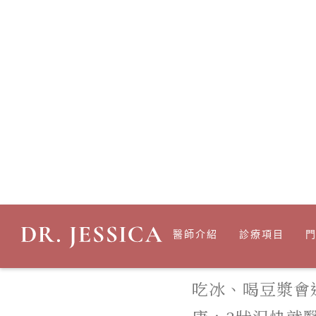
醫師介紹
診療項目
妞新聞
吃冰、喝豆漿會