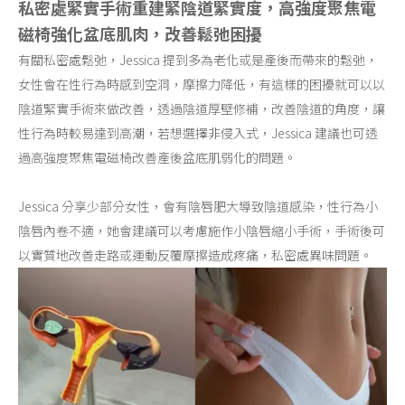
私密處緊實手術重建緊陰道緊實度，高強度聚焦電
磁椅強化盆底肌肉，改善鬆弛困擾
有關私密處鬆弛，Jessica 提到多為老化或是產後而帶來的鬆弛，
女性會在性行為時感到空洞，摩擦力降低，有這樣的困擾就可以以
陰道緊實手術來做改善，透過陰道厚壁修補，改善陰道的角度，讓
性行為時較易達到高潮，若想選擇非侵入式，Jessica 建議也可透
過高強度聚焦電磁椅改善產後盆底肌弱化的問題。
Jessica 分享少部分女性，會有陰唇肥大導致陰道感染，性行為小
陰唇內卷不適，她會建議可以考慮施作小陰唇縮小手術，手術後可
以實質地改善走路或運動反覆摩擦造成疼痛，私密處異味問題。