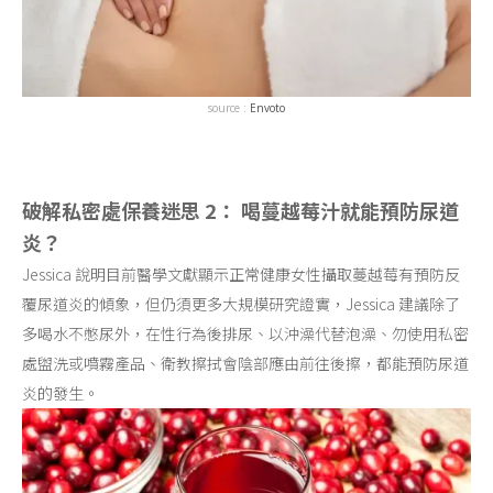
source :
Envoto
破解私密處保養迷思 2： 喝蔓越莓汁就能預防尿道
炎？
Jessica 說明目前醫學文獻顯示正常健康女性攝取蔓越莓有預防反
覆尿道炎的傾象，但仍須更多大規模研究證實，Jessica 建議除了
多喝水不憋尿外，在性行為後排尿、以沖澡代替泡澡、勿使用私密
處盥洗或噴霧產品、衛教擦拭會陰部應由前往後擦，都能預防尿道
炎的發生。