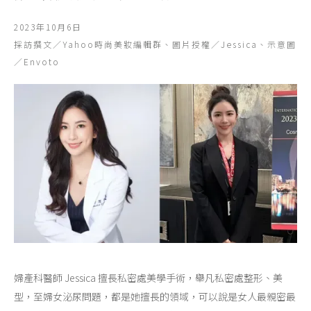
2023年10月6日
採訪撰文／Yahoo時尚美妝編輯群、圖片授權／Jessica、示意圖
／Envoto
婦產科醫師 Jessica 擅長私密處美學手術，舉凡私密處整形、美
型，至婦女泌尿問題，都是她擅長的領域，可以說是女人最親密最