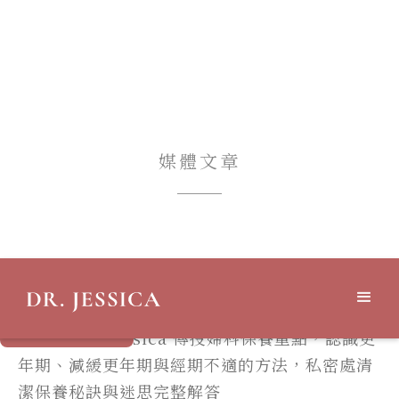
媒體文章
Yahoo新聞
預約諮詢
婦產科醫師 Jessica 傳授婦科保養重點，認識更
年期、減緩更年期與經期不適的方法，私密處清
潔保養秘訣與迷思完整解答