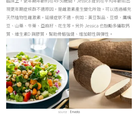
臨床上，更年期年齡約在49-50歲間，Jessica 提到在平均年齡前出
現更年期症候群不適原因，是雌激素產生變化所致，可以透過補充
天然植物性雌激素，延緩症狀不適，例如：黃豆製品、豆漿、鷹嘴
豆、山藥、牛蒡、亞麻籽、花生等。另外 Jessica 也鼓勵多攝取鈣
質、維生素D 與膠質，幫助骨骼強健、增加韌性與彈性。
source :
Envoto