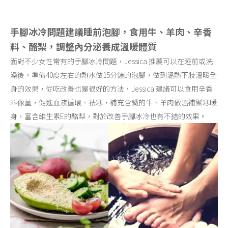
手腳冰冷問題建議睡前泡腳，食用牛、羊肉、辛香
料、酪梨，調整內分泌養成溫暖體質
面對不少女性常有的手腳冰冷問題，Jessica 推薦可以在睡前或洗
澡後，準備40度左右的熱水做15分鐘的泡腳，做到溫熱下肢溫暖全
身的效果，從吃改善也是很好的方法，Jessica 建議可以食用辛香
料像薑，促進血液循環、祛寒，補充含鐵的牛、羊肉做溫補禦寒暖
身，富含維生素E的酪梨，對於改善手腳冰冷也有不錯的效果。