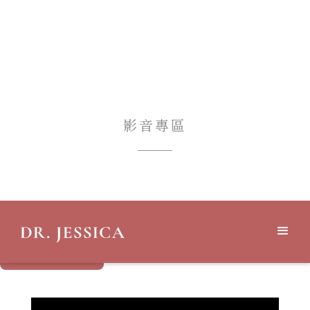
影音專區
觀看全部
｜
私密美型
｜
婦科診療
｜
婦女性學
預約諮詢